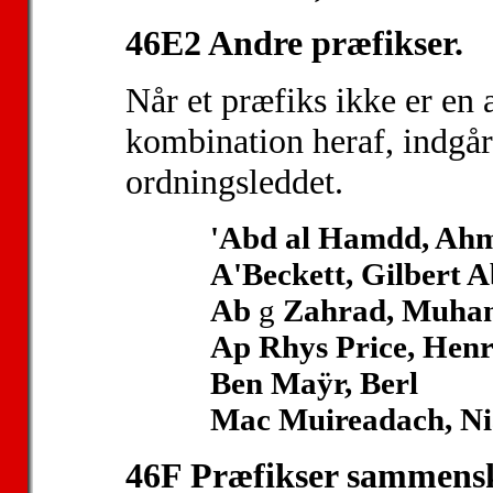
46E2 Andre præfikser.
Når et præfiks ikke er en a
kombination heraf, indgår
ordningsleddet.
'Abd al Hamdd, Ah
A'Beckett, Gilbert 
Ab
g
Zahrad, Muh
Ap Rhys Price, Hen
Ben Maÿr, Berl
Mac Muireadach, Ni
46F Præfikser sammenskr