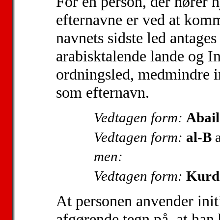
For en person, der hører h
efternavne er ved at komme
navnets sidste led antage
arabisktalende lande og I
ordningsled, medmindre in
som efternavn.
Vedtagen form:
Abail
Vedtagen form:
al-B
men:
Vedtagen form:
Kurd
At personen anvender initia
afgørende tegn på, at han 