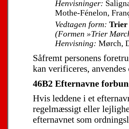
Henvisninger:
Saligna
Mothe-Fénelon, Franç
Vedtagen form:
Trier
(Formen »Trier Mørch
Henvisning:
Mørch, D
Såfremt personens foretr
kan verificeres, anvendes 
46B2 Efternavne forbun
Hvis leddene i et efterna
regelmæssigt eller lejlighe
efternavnet som ordningsl