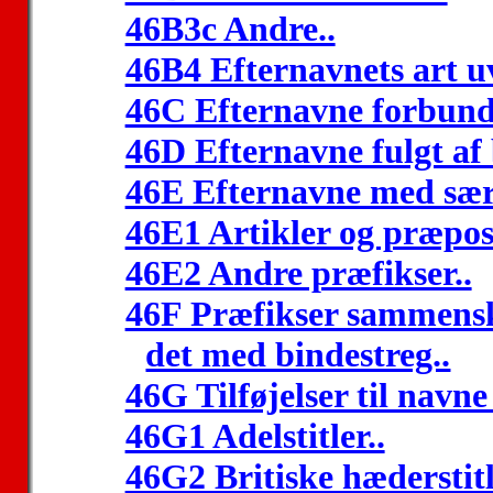
46B3c Andre..
46B4 Efternavnets art uv
46C Efternavne forbund
46D Efternavne fulgt af 
46E Efternavne med særs
46E1 Artikler og præposi
46E2 Andre præfikser..
46F Præfikser sammenskr
det med bindestreg..
46G Tilføjelser til navn
46G1 Adelstitler..
46G2 Britiske hæderstitl