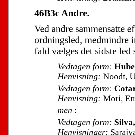
46B3c Andre.
Ved andre sammensatte eft
ordningsled, medmindre in
fald vælges det sidste led
Vedtagen form:
Huber
Henvisning:
Noodt, U
Vedtagen form:
Cotar
Henvisning:
Mori, Em
men
:
Vedtagen form:
Silva
Henvisninger:
Saraiva