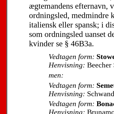
ægtemandens efternavn, 
ordningsled, medmindre kv
italiensk eller spansk; i d
som ordningsled uanset de
kvinder se § 46B3a.
Vedtagen form:
Stowe
Henvisning:
Beecher 
men:
Vedtagen form:
Seme
Henvisning:
Schwand
Vedtagen form:
Bonac
Henvisning:
Brunamon