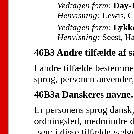
Vedtagen form:
Day-L
Henvisning:
Lewis, C
Vedtagen form:
Lykke
Henvisning:
Seest, H
46B3 Andre tilfælde af 
I andre tilfælde bestemmes
sprog, personen anvender,
46B3a Danskeres navne.
Er personens sprog dansk,
ordningsled, medmindre de
-sen; i disse tilfælde væl