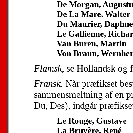
De Morgan, Augustu
De La Mare, Walter
Du Maurier, Daphn
Le Gallienne, Richa
Van Buren, Martin
Von Braun, Wernhe
Flamsk,
se Hollandsk og 
Fransk.
Når præfikset bestå
sammensmeltning af en præ
Du, Des), indgår præfikse
Le Rouge, Gustave
La Bruyère, René