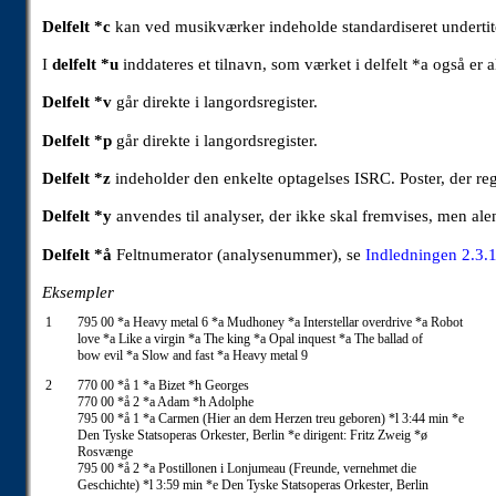
Delfelt *c
kan ved musikværker indeholde standardiseret undertit
I
delfelt *u
inddateres et tilnavn, som værket i delfelt *a også er a
Delfelt *v
går direkte i langordsregister.
Delfelt *p
går direkte i langordsregister.
Delfelt *z
indeholder den enkelte optagelses ISRC. Poster, der reg
Delfelt *y
anvendes til analyser, der ikke skal fremvises, men al
Delfelt *å
Feltnumerator (analysenummer), se
Indledningen 2.3.
Eksempler
1
795 00 *a Heavy metal 6 *a Mudhoney *a Interstellar overdrive *a Robot
love *a Like a virgin *a The king *a Opal inquest *a The ballad of
bow evil *a Slow and fast *a Heavy metal 9
2
770 00 *å 1 *a Bizet *h Georges
770 00 *å 2 *a Adam *h Adolphe
795 00 *å 1 *a Carmen (Hier an dem Herzen treu geboren) *l 3:44 min *e
Den Tyske Statsoperas Orkester, Berlin *e dirigent: Fritz Zweig *ø
Rosvænge
795 00 *å 2 *a Postillonen i Lonjumeau (Freunde, vernehmet die
Geschichte) *l 3:59 min *e Den Tyske Statsoperas Orkester, Berlin