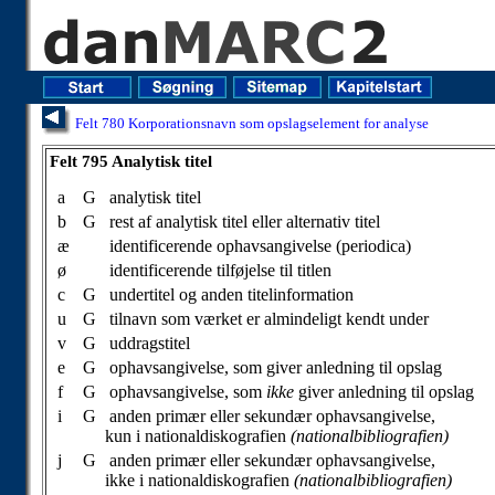
Felt 780 Korporationsnavn som opslagselement for analyse
Felt 795 Analytisk titel
Felt 795 Analytisk titel
a
G
analytisk titel
b
G
rest af analytisk titel eller alternativ titel
æ
identificerende ophavsangivelse (periodica)
ø
identificerende tilføjelse til titlen
c
G
undertitel og anden titelinformation
u
G
tilnavn som værket er almindeligt kendt under
v
G
uddragstitel
e
G
ophavsangivelse, som giver anledning til opslag
f
G
ophavsangivelse, som
ikke
giver anledning til opslag
i
G
anden primær eller sekundær ophavsangivelse,
kun i nationaldiskografien
(nationalbibliografien)
j
G
anden primær eller sekundær ophavsangivelse,
ikke i nationaldiskografien
(nationalbibliografien)