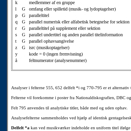
k
medlemmer af en gruppe
l
G
omfang eller spilletid (musik- og lydoptagelser)
p
G
paralleltitel
q
G
parallel numerisk eller alfabetisk betegnelse for sektion
r
G
paralleltitel på supplement eller sektion
s
G
parallel undertitel og anden parallel titelinformation
t
G
parallel ophavsangivelse
z
G
isrc (musikoptagelser)
y
kode = 0 (ingen fremvisning)
å
feltnumerator (analysenummer)
Analyser i felterne 555, 652 delfelt *i og 770-795 er et alternati
Felterne vil forekomme i poster fra Nationaldiskografien, DBC og
Felt 795 anvendes til analytiske titler, både med og uden ophav.
Analysefelterne sammenholdes ved hjælp af identisk gentagelsesk
Delfelt *a
kan ved musikværker indeholde en uniform titel ifølge P