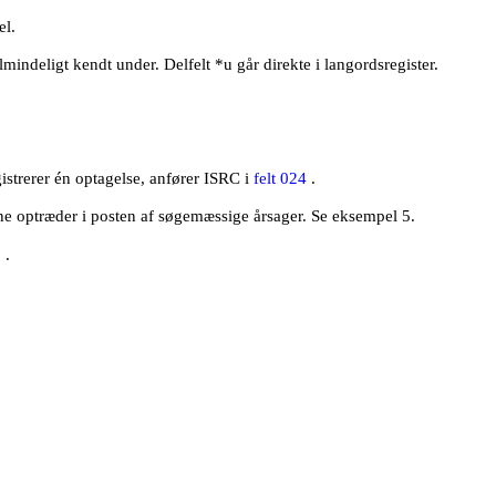
el.
lmindeligt kendt under. Delfelt *u går direkte i langordsregister.
istrerer én optagelse, anfører ISRC i
felt 024
.
ene optræder i posten af søgemæssige årsager. Se eksempel 5.
1
.