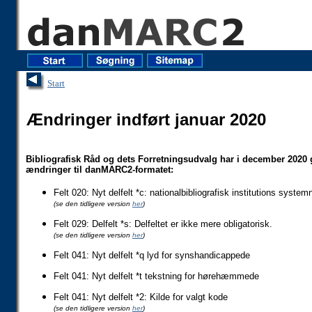
Start
Ændringer indført januar 2020
Bibliografisk Råd og dets Forretningsudvalg har i december 2020
ændringer til danMARC2-formatet:
Felt 020: Nyt delfelt *c: nationalbibliografisk institutions syste
(se den tidligere version
her
)
Felt 029: Delfelt *s: Delfeltet er ikke mere obligatorisk.
(se den tidligere version
her
)
Felt 041: Nyt delfelt *q lyd for synshandicappede
Felt 041: Nyt delfelt *t tekstning for hørehæmmede
Felt 041: Nyt delfelt *2: Kilde for valgt kode
(se den tidligere version
her
)