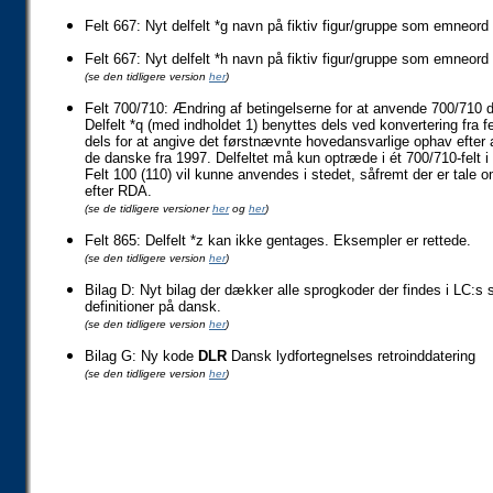
Felt 667: Nyt delfelt *g navn på fiktiv figur/gruppe som emneord (
Felt 667: Nyt delfelt *h navn på fiktiv figur/gruppe som emneord (
(se den tidligere version
her
)
Felt 700/710: Ændring af betingelserne for at anvende 700/710 de
Delfelt *q (med indholdet 1) benyttes dels ved konvertering fra 
dels for at angive det førstnævnte hovedansvarlige ophav efter a
de danske fra 1997. Delfeltet må kun optræde i ét 700/710-felt i
Felt 100 (110) vil kunne anvendes i stedet, såfremt der er tale o
efter RDA.
(se de tidligere version
er
her
og
her
)
Felt 865: Delfelt *z kan ikke gentages. Eksempler er rettede.
(se den tidligere version
her
)
Bilag D: Nyt bilag der dækker alle sprogkoder der findes i LC:s s
definitioner på dansk.
(se den tidligere version
her
)
Bilag G: Ny kode
DLR
Dansk lydfortegnelses retroinddatering
(se den tidligere version
her
)