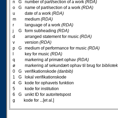
n
G
number of part/section of a work
(RDA)
o
G
name of part/section of a work
(RDA)
u
date of a work
(RDA)
m
medium
(RDA)
r
language of a work
(RDA)
j
G
form subheading
(RDA)
d
arranged statement for music
(RDA)
v
version
(RDA)
p
G
medium of performance for music
(RDA)
l
key for music
(RDA)
q
markering af primært ophav
(RDA)
ø
markering af sekundært ophav til brug for
bibliotek
0
G
verifikationskode
(danbib)
1
G
lokal verifikationskode
4
G
kode for ophavets funktion
5
kode for institution
6
G
unikt ID for autoritetspost
g
kode for ...[et al.]