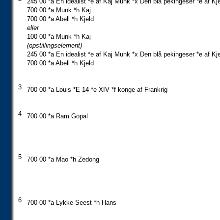
245 00 *a En idealist *e af Kaj Munk *x Den blå pekingeser *e af Kje
700 00 *a Munk *h Kaj
700 00 *a Abell *h Kjeld
eller
100 00 *a Munk *h Kaj
(opstillingselement)
245 00 *a En idealist *e af Kaj Munk *x Den blå pekingeser *e af Kje
700 00 *a Abell *h Kjeld
3
700 00 *a Louis *E 14 *e XIV *f konge af Frankrig
4
700 00 *a Ram Gopal
5
700 00 *a Mao *h Zedong
6
700 00 *a Lykke-Seest *h Hans