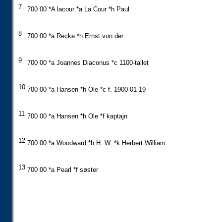
7
700 00 *A lacour *a La Cour *h Paul
8
700 00 *a Recke *h Ernst von der
9
700 00 *a Joannes Diaconus *c 1100-tallet
10
700 00 *a Hansen *h Ole *c f. 1900-01-19
11
700 00 *a Hansen *h Ole *f kaptajn
12
700 00 *a Woodward *h H. W. *k Herbert William
13
700 00 *a Pearl *f søster