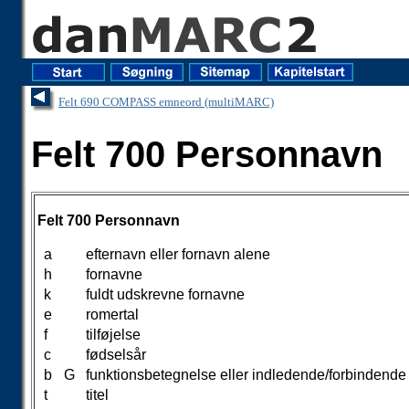
Felt 690 COMPASS emneord (multiMARC)
Felt 700 Personnavn
Felt 700 Personnavn
a
efternavn eller fornavn alene
h
fornavne
k
fuldt udskrevne fornavne
e
romertal
f
tilføjelse
c
fødselsår
b
G
funktionsbetegnelse eller indledende/forbindende
t
titel