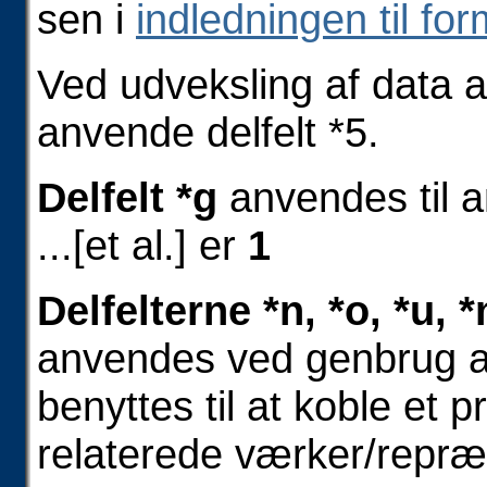
sen i
indledningen til for
Ved udveksling af data a
anvende delfelt *5.
Delfelt *g
anvendes til an
...[et al.] er
1
Delfelterne *n, *o, *u, *m
anvendes ved genbrug a
benyttes til at koble et p
relaterede værker/repræ