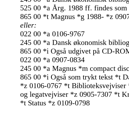
525 00 *a Årg. 1988 ff. findes som
865 00 *t Magnus *g 1988- *z 090
eller:
022 00 *a 0106-9767
245 00 *a Dansk økonomisk bibliog
865 00 *i Også udgivet på CD-RO
022 00 *a 0907-0834
245 00 *a Magnus *m compact dis
865 00 *i Også som trykt tekst *t 
*z 0106-0767 *t Biblioteksvejviser
og legatvejviser *z 0905-7307 *t K
*t Status *z 0109-0798