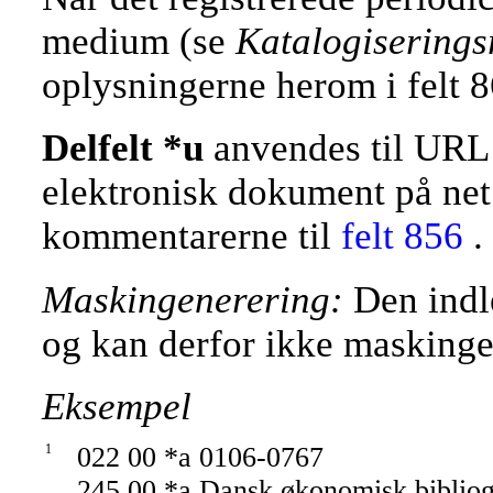
medium (se
Katalogiserings
oplysningerne herom i felt 8
Delfelt *u
anvendes til URL e
elektronisk dokument på ne
kommentarerne til
felt 856
.
Maskingenerering:
Den indle
og kan derfor ikke maskinge
Eksempel
1
022 00 *a 0106-0767
245 00 *a Dansk økonomisk bibliog