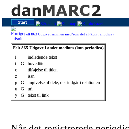
Felt 863 Udgivet sammen med/som del af (kun periodica)
Felt 865 Udgave i andet medium (kun periodica)
Felt 865 Udgave i andet medium (kun periodica)
i
indledende tekst
t
G
hovedtitel
c
tilføjelse til titlen
z
issn
g
G
angivelse af dele, der indgår i relationen
u
G
url
y
G
tekst til link
Når det registrerede periodi