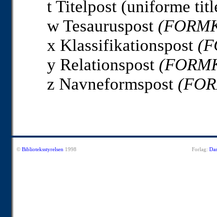
t Titelpost (uniforme tit
w Tesauruspost
(FORMK
x Klassifikationspost
(
y Relationspost
(FORM
z Navneformspost
(FOR
©
Biblioteksstyrelsen
1998
Forlag:
Dan