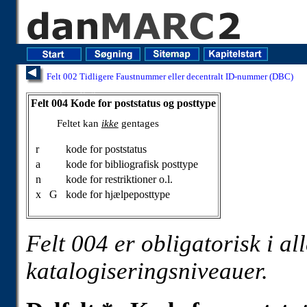
Felt 002 Tidligere Faustnummer eller decentralt ID-nummer (DBC)
Felt 004 Kode for poststatus og posttype
Felt 004 Kode for poststatus og posttype
Feltet kan
ikke
gentages
r
kode for poststatus
a
kode for bibliografisk posttype
n
kode for restriktioner o.l.
x
G
kode for hjælpeposttype
Felt 004 er obligatorisk i al
katalogiseringsniveauer.