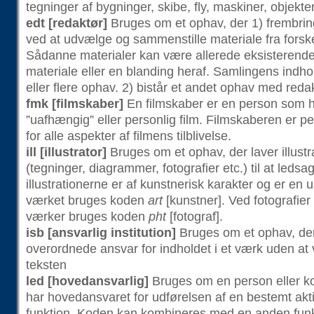
tegninger af bygninger, skibe, fly, maskiner, objekter
edt [redaktør]
Bruges om et ophav, der 1) frembrin
ved at udvælge og sammenstille materiale fra forske
Sådanne materialer kan være allerede eksisterende 
materiale eller en blanding heraf. Samlingens indho
eller flere ophav. 2) bistår et andet ophav med reda
fmk [filmskaber]
En filmskaber er en person som h
”uafhængig” eller personlig film. Filmskaberen er pe
for alle aspekter af filmens tilblivelse.
ill [illustrator]
Bruges om et ophav, der laver illustr
(tegninger, diagrammer, fotografier etc.) til at ledsa
illustrationerne er af kunstnerisk karakter og er en ua
værket bruges koden
art
[kunstner]. Ved fotografier 
værker bruges koden
pht
[fotograf].
isb [ansvarlig institution]
Bruges om et ophav, der
overordnede ansvar for indholdet i et værk uden at 
teksten
led [hovedansvarlig]
Bruges om en person eller ko
har hovedansvaret for udførelsen af en bestemt aktiv
funktion. Koden kan kombineres med en anden funk