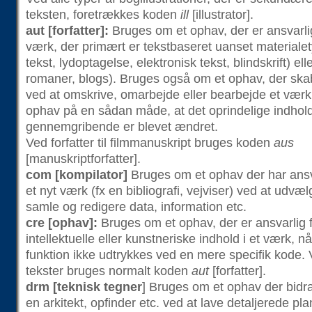
teksten, foretrækkes koden
ill
[illustrator].
aut [forfatter]:
Bruges om et ophav, der er ansvarlig
værk, der primært er tekstbaseret uanset materialety
tekst, lydoptagelse, elektronisk tekst, blindskrift) ell
romaner, blogs). Bruges også om et ophav, der ska
ved at omskrive, omarbejde eller bearbejde et værk
ophav på en sådan måde, at det oprindelige indhol
gennemgribende er blevet ændret.
Ved forfatter til filmmanuskript bruges koden
aus
[manuskriptforfatter].
com [kompilator]
Bruges om et ophav der har ansva
et nyt værk (fx en bibliografi, vejviser) ved at udvæ
samle og redigere data, information etc.
cre [ophav]:
Bruges om et ophav, der er ansvarlig f
intellektuelle eller kunstneriske indhold i et værk, 
funktion ikke udtrykkes ved en mere specifik kode. 
tekster bruges normalt koden
aut
[forfatter].
drm [teknisk tegner
] Bruges om et ophav der bidrag
en arkitekt, opfinder etc. ved at lave detaljerede pla