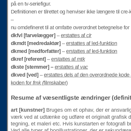
på en tv-seriefigur.
Definitionen er tilrettet og henviser ikke længere til cre
–
nu omdefineret til at omfatte overordnet betegnelse fo
dkfvl [farvelægger]
–
erstattes af
clr
dkmdt [medredaktør]
–
erstattes af led-funktion
dkmed [medforfatter]
–
erstattes af led-funktion
dkref [referent]
–
erstattes af
mtk
dkste [stemmer] –
erstattes af
vac
dkved [ved]
–
erstattes dels af den overordnede kode
koden for
fmk (
filmskaber)
Resume af væsentligste ændringer (definit
art [kunstner]
Bruges om et ophav, der er ansvarlig
værk ved at udtænke og udføre et originalt grafisk 
tegning, et maleri etc. Hvis kunstarten er fotografi
Ved alle typer af bogillustrationer, der er sekundære i