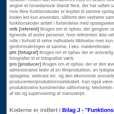
angive et hovedansvar blandt flere, der har udført 
Hvis flere funktionskoder er knyttet til samme opsl
koden led kun anvendes, såfremt den vedrører sam
funktionskoder anført i forbindelse med opslagsele
mtk [referent]
Bruges om et ophav, der gengiver udt
lignende af andre personer, hvor referenten ikke sel
rolle i forhold til selve indholdets tilblivelse men kun i
genformuleringen af samme, f.eks. mødereferater.
pht [fotograf]
Bruges om et ophav der er ansvarlig 
fotografier til et fotografisk værk.
pro [producer]
Bruges om et ophav, der er den øv
administrative leder af en filmproduktion, en lydopta
optagelse, webcast etc. og den økonomisk ansvarli
producenten/produktionsselskabet. Kan også være i
produktionens kunstneriske udformning. Medvirker o
af ide og supervisering af manuskript.
Koderne er indført i
Bilag J - "Funktion