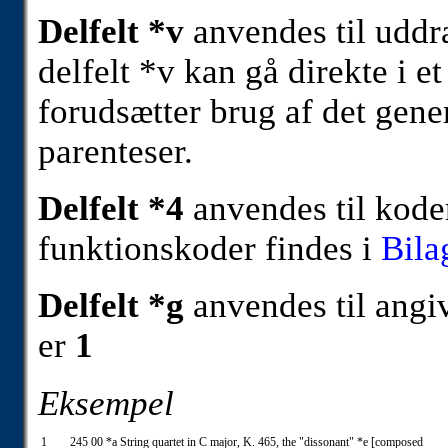
Delfelt *v
anvendes til uddra
delfelt *v kan gå direkte i et
forudsætter brug af det gener
parenteser.
Delfelt *4
anvendes til koder
funktionskoder findes i
Bila
Delfelt *g
anvendes til angive
er
1
Eksempel
1
245 00 *a String quartet in C major, K. 465, the "dissonant" *e [composed