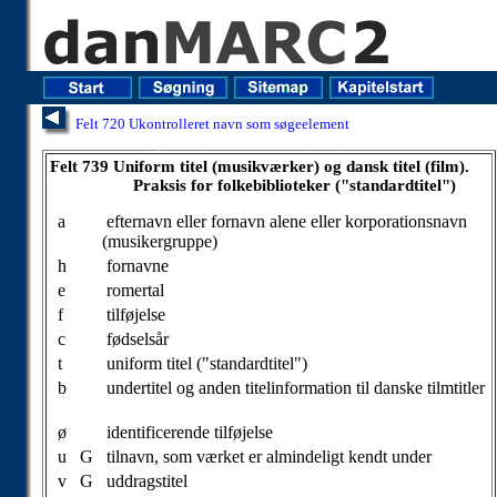
Felt 720 Ukontrolleret navn som søgeelement
Felt 739 Uniform titel (musikværker) og dansk titel (film). Praksis for folkebiblioteker "(standardtitel")
Felt 739 Uniform titel (musikværker) og dansk titel (film).
Praksis for folkebiblioteker ("standardtitel")
a
efternavn eller fornavn alene eller korporationsnavn
(musikergruppe)
h
fornavne
e
romertal
f
tilføjelse
c
fødselsår
t
uniform titel ("standardtitel")
b
undertitel og anden titelinformation til danske tilmtitler
ø
identificerende tilføjelse
u
G
tilnavn, som værket er almindeligt kendt under
v
G
uddragstitel