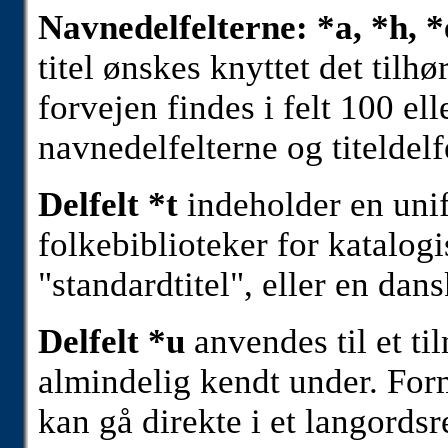
Navnedelfelterne: *a, *h, *
titel ønskes knyttet det tilh
forvejen findes i felt 100 e
navnedelfelterne og titeldelf
Delfelt *t
indeholder en unif
folkebiblioteker for katalog
"standardtitel", eller en dans
Delfelt *u
anvendes til et ti
almindelig kendt under. Formå
kan gå direkte i et langordsr