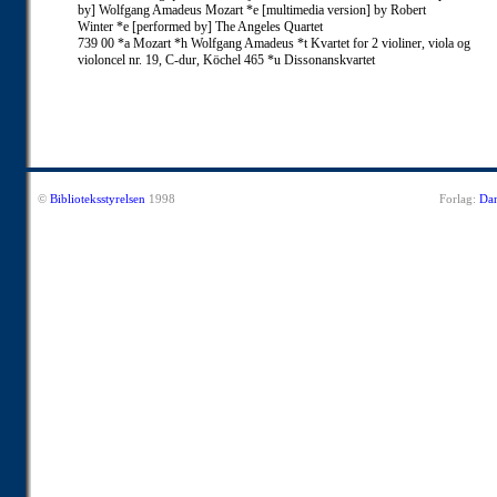
by] Wolfgang Amadeus Mozart *e [multimedia version] by Robert
Winter *e [performed by] The Angeles Quartet
739 00 *a Mozart *h Wolfgang Amadeus *t Kvartet for 2 violiner, viola og
violoncel nr. 19, C-dur, Köchel 465 *u Dissonanskvartet
©
Biblioteksstyrelsen
1998
Forlag:
Dan