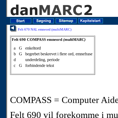
Felt 670 NAL emneord (multiMARC)
Felt 690 COMPASS emneord (multiMARC)
Felt 690 COMPASS emneord
(multiMARC)
a
G
enkeltord
b
G
begrebet beskrevet i flere ord, emnefrase
d
underdeling, periode
c
G
forbindende tekst
COMPASS = Computer Aided
Felt 690 vil forekomme i mu