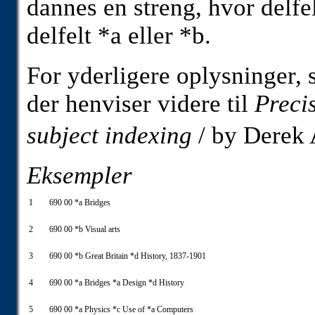
dannes en streng, hvor delfel
delfelt *a eller *b.
For yderligere oplysninger, 
der henviser videre til
Preci
subject indexing
/ by Derek 
Eksempler
1
690 00 *a Bridges
2
690 00 *b Visual arts
3
690 00 *b Great Britain *d History, 1837-1901
4
690 00 *a Bridges *a Design *d History
5
690 00 *a Physics *c Use of *a Computers