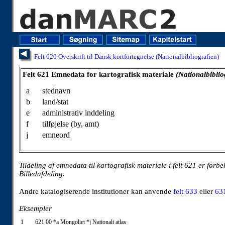
Felt 620 Overskrift til Dansk kortfortegnelse (Nationalbibliografien)
Felt 621 Emnedata for kartografisk materiale (Nationalbibliografien)
Felt 621 Emnedata for kartografisk materiale
(Nationalbiblio
a
stednavn
b
land/stat
e
administrativ inddeling
f
tilføjelse (by, amt)
j
emneord
Tildeling af emnedata til kartografisk materiale i felt 621 er forb
Billedafdeling.
Andre katalogiserende institutioner kan anvende
felt 633
eller
63
Eksempler
1
621 00 *a Mongoliet *j Nationalt atlas