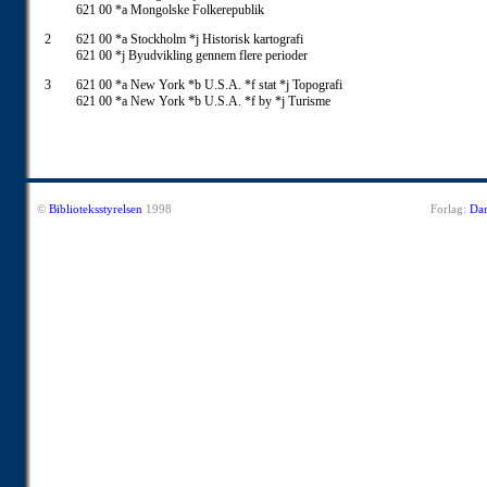
621 00 *a Mongolske Folkerepublik
2
621 00 *a Stockholm *j Historisk kartografi
621 00 *j Byudvikling gennem flere perioder
3
621 00 *a New York *b U.S.A. *f stat *j Topografi
621 00 *a New York *b U.S.A. *f by *j Turisme
©
Biblioteksstyrelsen
1998
Forlag:
Dan