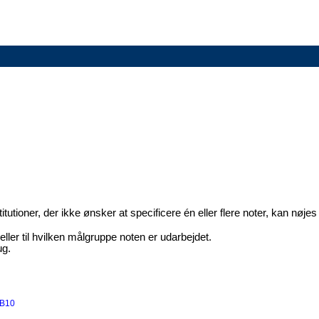
tutioner, der ikke ønsker at specificere én eller flere noter, kan nøje
eller til hvilken målgruppe noten er udarbejdet.
ug.
7B10