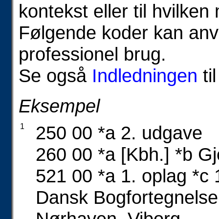
kontekst eller til hvilke
Følgende koder kan anve
professionel brug.
Se også
Indledningen
ti
Eksempel
1
250 00 *a 2. udgave
260 00 *a [Kbh.] *b G
521 00 *a 1. oplag *c 1
Dansk Bogfortegnelse
Nørhaven, Viborg