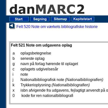
Felt 520 Note om værkets bibliografiske historie
Felt 521 Note om udga
Felt 521 Note om udgavens oplag
a
oplagsbetegnelse
b
seneste oplag
g
navn på forlag hørende til oplaget
c
oplagets udgivelsesår
i
note
j
Nationalbibliografisk note
(Nationalbibliografien)
k
Trykkerioplysning
(Nationalbibliografien)
x
isbn afvigende fra udgavens, fejlagtigt anvendt på 
0
kode for ren nationalbibliografi