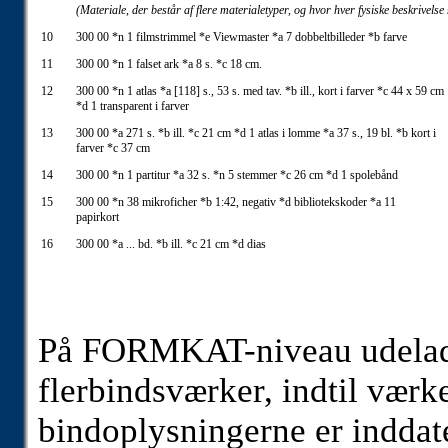
(Materiale, der består af flere materialetyper, og hvor hver fysiske beskrivelse
10
300 00 *n 1 filmstrimmel *e Viewmaster *a 7 dobbeltbilleder *b farve
11
300 00 *n 1 falset ark *a 8 s. *c 18 cm.
12
300 00 *n 1 atlas *a [118] s., 53 s. med tav. *b ill., kort i farver *c 44 x 59 cm
*d 1 transparent i farver
13
300 00 *a 271 s. *b ill. *c 21 cm *d 1 atlas i lomme *a 37 s., 19 bl. *b kort i
farver *c 37 cm
14
300 00 *n 1 partitur *a 32 s. *n 5 stemmer *c 26 cm *d 1 spolebånd
15
300 00 *n 38 mikroficher *b 1:42, negativ *d bibliotekskoder *a 11
papirkort
16
300 00 *a ... bd. *b ill. *c 21 cm *d dias
På FORMKAT-niveau udelades
flerbindsværker, indtil værket
bindoplysningerne er inddater