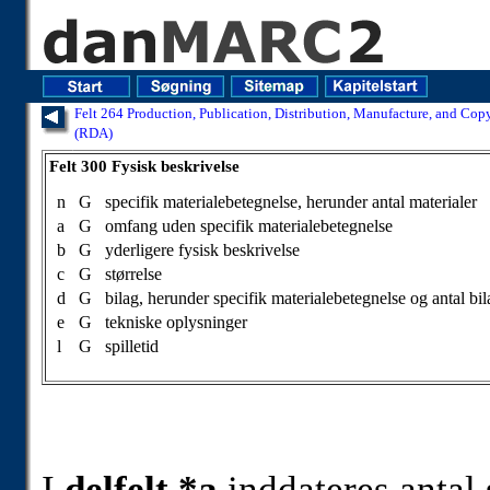
Felt 26
4 Production, Publication, Distribution, Manufacture, and Cop
(RDA)
Felt 300 Fysisk beskrivelse
Felt 300 Fysisk beskrivelse
n
G
specifik materialebetegnelse, herunder antal materialer
a
G
omfang uden specifik materialebetegnelse
b
G
yderligere fysisk beskrivelse
c
G
størrelse
d
G
bilag, herunder specifik materialebetegnelse og antal bil
e
G
tekniske oplysninger
l
G
spilletid
I
delfelt *a
inddateres antal 