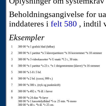
Oplysninger om systemkrav i
Beholdningsangivelse for ua
inddateres i
felt 580
, indtil 
Eksempler
1
300 00 *n 1 grafisk blad (følbar)
2
300 00 *n 1 partitur *n 5 klaverpartiturer *n 16 korstemmer *n 18 stemmer
3
300 00 *n 3 videokassetter *e U-matic *l 2 t., 30 min.
4
300 00 *n 1 partitur *a 23 s. *n 1 dirigentstemme (klaver) *n 16 stemmer
5
300 00 *a 1-8 i 5 bd.
6
300 00 *a 2 bd. (xxxxi, 999 s.)
7
300 00 *a 300 s. (tryk og punktskrift)
8
300 00 *a 492 s. *b ill. i farver
9
300 00 *n 24 dias *b farve
300 00 *n 1 kassettelydbånd *l ca. 25 min. *b mono
300 00 *a 48 s. *b ill. *c 25 cm.