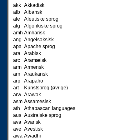
akk
Akkadisk
alb
Albansk
ale
Aleutiske sprog
alg
Algonkiske sprog
amh
Amharisk
ang
Angelsaksisk
apa
Apache sprog
ara
Arabisk
arc
Aramæisk
arm
Armensk
arn
Araukansk
arp
Arapaho
art
Kunstsprog (øvrige)
arw
Arawak
asm
Assamesisk
ath
Athapascan languages
aus
Australske sprog
ava
Avarisk
ave
Avestisk
awa
Awadhi