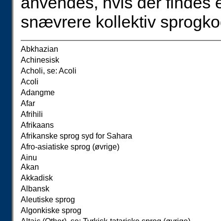
anvendes, hvis der findes 
snævrere kollektiv sprogko
Abkhazian
Achinesisk
Acholi, se: Acoli
Acoli
Adangme
Afar
Afrihili
Afrikaans
Afrikanske sprog syd for Sahara
Afro-asiatiske sprog (øvrige)
Ainu
Akan
Akkadisk
Albansk
Aleutiske sprog
Algonkiske sprog