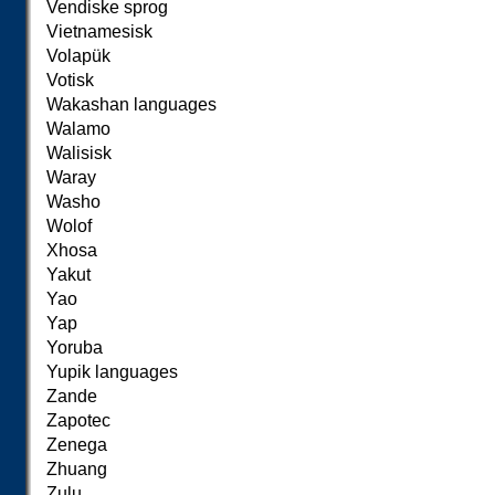
Vendiske sprog
Vietnamesisk
Volapük
Votisk
Wakashan languages
Walamo
Walisisk
Waray
Washo
Wolof
Xhosa
Yakut
Yao
Yap
Yoruba
Yupik languages
Zande
Zapotec
Zenega
Zhuang
Zulu