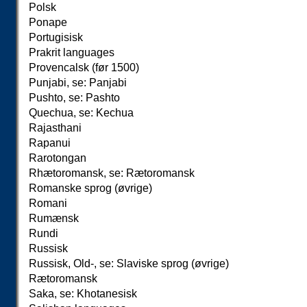
Polsk
Ponape
Portugisisk
Prakrit languages
Provencalsk (før 1500)
Punjabi, se: Panjabi
Pushto, se: Pashto
Quechua, se: Kechua
Rajasthani
Rapanui
Rarotongan
Rhætoromansk, se: Rætoromansk
Romanske sprog (øvrige)
Romani
Rumænsk
Rundi
Russisk
Russisk, Old-, se: Slaviske sprog (øvrige)
Rætoromansk
Saka, se: Khotanesisk