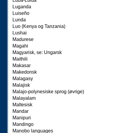
Luba-Lulua
Luganda
Luiseño
Lunda
Luo (Kenya og Tanzania)
Lushai
Madurese
Magahi
Magyarisk, se: Ungarsk
Maithili
Makasar
Makedonsk
Malagasy
Malajisk
Malajo-polynesiske sprog (øvrige)
Malayalam
Maltesisk
Mandar
Manipuri
Mandingo
Manobo languages