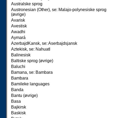
Australske sprog
Austronesian (Other), se: Malajo-polynesiske sprog
(øvrige)
Avarisk
Avestisk
Awadhi
Aymará
Azerbajd
K
ansk, se: Aserbajdsjansk
Aztekisk, se: Nahuatl
Balinesisk
Baltiske sprog (øvrige)
Baluchi
Bamana, se: Bambara
Bambara
Bamileke languages
Banda
Bantu (øvrige)
Basa
Bajkirsk
Baskisk