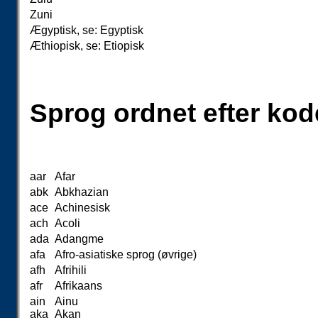
Zuni
Ægyptisk, se: Egyptisk
Æthiopisk, se: Etiopisk
Sprog ordnet efter kod
aar
Afar
abk
Abkhazian
ace
Achinesisk
ach
Acoli
ada
Adangme
afa
Afro-asiatiske sprog (øvrige)
afh
Afrihili
afr
Afrikaans
ain
Ainu
aka
Akan