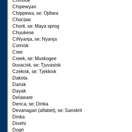
Chinook
Chipewyan
Chippewa, se: Ojibwa
Choctaw
Chorti, se: Maya sprog
Chuukese
CiNyanja, se: Nyanja
Cornisk
Cree
Creek, se: Muskogee
0
uva
c
isk, se: Tjuvasisk
Czekisk, se: Tjekkisk
Dakota
Dansk
Dayak
Delaware
Denca, se: Dinka
Devanagari (alfabet), se: Sanskrit
Dinka
Divehi
Dogri