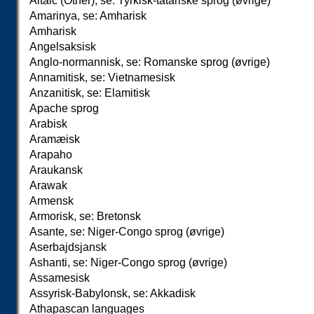
Altaic (Other), se: Tyrkisk-tatariske sprog (øvrige)
Amarinya, se: Amharisk
Amharisk
Angelsaksisk
Anglo-normannisk, se: Romanske sprog (øvrige)
Annamitisk, se: Vietnamesisk
Anzanitisk, se: Elamitisk
Apache sprog
Arabisk
Aramæisk
Arapaho
Araukansk
Arawak
Armensk
Armorisk, se: Bretonsk
Asante, se: Niger-Congo sprog (øvrige)
Aserbajdsjansk
Ashanti, se: Niger-Congo sprog (øvrige)
Assamesisk
Assyrisk-Babylonsk, se: Akkadisk
Athapascan languages