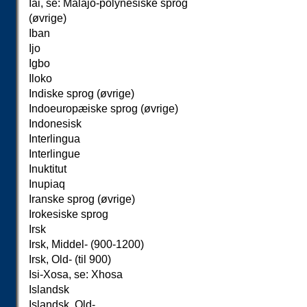
Iai, se: Malajo-polynesiske sprog
(øvrige)
Iban
Ijo
Igbo
Iloko
Indiske sprog (øvrige)
Indoeuropæiske sprog (øvrige)
Indonesisk
Interlingua
Interlingue
Inuktitut
Inupiaq
Iranske sprog (øvrige)
Irokesiske sprog
Irsk
Irsk, Middel- (900-1200)
Irsk, Old- (til 900)
Isi-Xosa, se: Xhosa
Islandsk
Islandsk, Old-