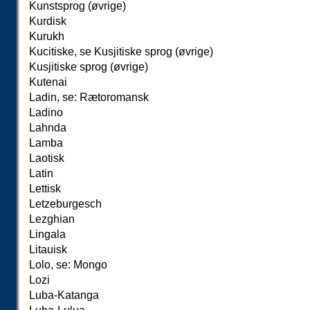
Kunstsprog (øvrige)
Kurdisk
Kurukh
Ku
c
itiske, se Kusjitiske sprog (øvrige)
Kusjitiske sprog (øvrige)
Kutenai
Ladin, se: Rætoromansk
Ladino
Lahnda
Lamba
Laotisk
Latin
Lettisk
Letzeburgesch
Lezghian
Lingala
Litauisk
Lolo, se: Mongo
Lozi
Luba-Katanga