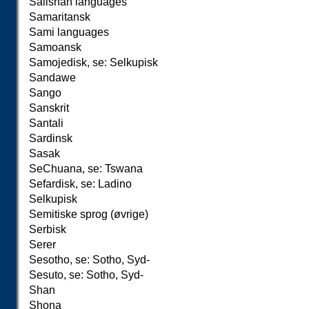
Salishan languages
Samaritansk
Sami languages
Samoansk
Samojedisk, se: Selkupisk
Sandawe
Sango
Sanskrit
Santali
Sardinsk
Sasak
SeChuana, se: Tswana
Sefardisk, se: Ladino
Selkupisk
Semitiske sprog (øvrige)
Serbisk
Serer
Sesotho, se: Sotho, Syd-
Sesuto, se: Sotho, Syd-
Shan
Shona