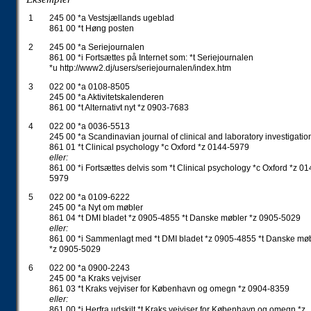
1
245 00 *a Vestsjællands ugeblad
861 00 *t Høng posten
2
245 00 *a Seriejournalen
861 00 *i Fortsættes på Internet som: *t Seriejournalen
*u http://www2.dj/users/seriejournalen/index.htm
3
022 00 *a 0108-8505
245 00 *a Aktivitetskalenderen
861 00 *t Alternativt nyt *z 0903-7683
4
022 00 *a 0036-5513
245 00 *a Scandinavian journal of clinical and laboratory investigatio
861 01 *t Clinical psychology *c Oxford *z 0144-5979
eller:
861 00 *i Fortsættes delvis som *t Clinical psychology *c Oxford *z 01
5979
5
022 00 *a 0109-6222
245 00 *a Nyt om møbler
861 04 *t DMI bladet *z 0905-4855 *t Danske møbler *z 0905-5029
eller:
861 00 *i Sammenlagt med *t DMI bladet *z 0905-4855 *t Danske mø
*z 0905-5029
6
022 00 *a 0900-2243
245 00 *a Kraks vejviser
861 03 *t Kraks vejviser for København og omegn *z 0904-8359
eller:
861 00 *i Herfra udskilt *t Kraks vejviser for København og omegn *z