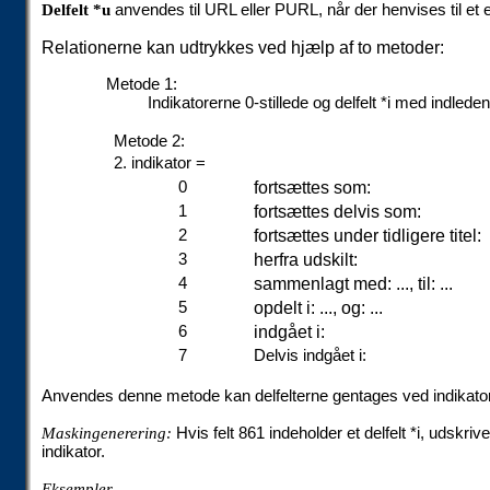
Delfelt *u
anvendes til URL eller PURL, når der henvises til e
Relationerne kan udtrykkes ved hjælp af to metoder:
Metode 1:
Indikatorerne 0-stillede og delfelt *i med indled
Metode 2:
2. indikator =
0
fortsættes som:
1
fortsættes delvis som:
2
fortsættes under tidligere titel:
3
herfra udskilt:
4
sammenlagt med: ..., til: ...
5
opdelt i: ..., og: ...
6
indgået i:
7
Delvis indgået i:
Anvendes denne metode kan delfelterne gentages ved indikator
Maskingenerering:
Hvis felt 861 indeholder et delfelt *i, udskri
indikator.
Eksempler