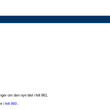
ger om den nye titel i felt 861.
er i
felt 860
.