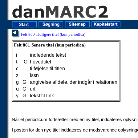
Felt 860 Tidligere titel (kun periodica)
Felt 861 Senere titel (kun periodica)
Felt 861 Senere titel (kun periodica)
i
indledende tekst
t
G
hovedtitel
c
tilføjelse til titlen
z
issn
g
G
angivelse af dele, der indgår i relationen
u
G
url
y
G
tekst til link
Når et periodicum fortsætter med en ny titel, inddateres oplysnin
I posten for den nye titel inddateres de modsvarende oplysning