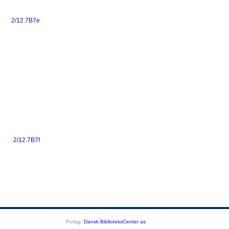
2/12.7B7e
e
2/12.7B7f
Forlag:
Dansk BiblioteksCenter as