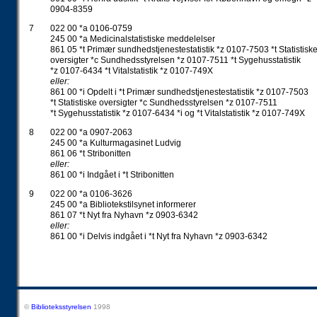
0904-8359
7
022 00 *a 0106-0759
245 00 *a Medicinalstatistiske meddelelser
861 05 *t Primær sundhedstjenestestatistik *z 0107-7503 *t Statistisk
oversigter *c Sundhedsstyrelsen *z 0107-7511 *t Sygehusstatistik
*z 0107-6434 *t Vitalstatistik *z 0107-749X
eller:
861 00 *i Opdelt i *t Primær sundhedstjenestestatistik *z 0107-7503
*t Statistiske oversigter *c Sundhedsstyrelsen *z 0107-7511
*t Sygehusstatistik *z 0107-6434 *i og *t Vitalstatistik *z 0107-749X
8
022 00 *a 0907-2063
245 00 *a Kulturmagasinet Ludvig
861 06 *t Stribonitten
eller:
861 00 *i Indgået i *t Stribonitten
9
022 00 *a 0106-3626
245 00 *a Bibliotekstilsynet informerer
861 07 *t Nyt fra Nyhavn *z 0903-6342
eller:
861 00 *i Delvis indgået i *t Nyt fra Nyhavn *z 0903-6342
©
Biblioteksstyrelsen
1998