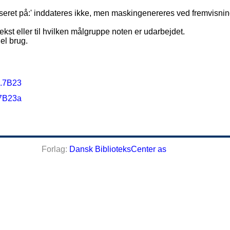
eret på:' inddateres ikke, men maskingenereres ved fremvisnin
ekst eller til hvilken målgruppe noten er udarbejdet.
el brug.
2.7B23
.7B23a
Forlag:
Dansk BiblioteksCenter as