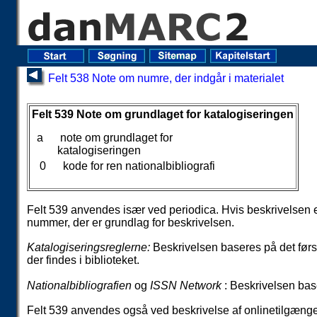
Felt 538 Note om numre, der indgår i materialet
Felt 539 Note om grundlaget for katalogiseringen
Felt 539 Note om grundlaget for katalogiseringen
a
note om grundlaget for
katalogiseringen
0
kode for ren nationalbibliografi
Felt 539 anvendes især ved periodica. Hvis beskrivelsen e
nummer, der er grundlag for beskrivelsen.
Katalogiseringsreglerne:
Beskrivelsen baseres på det første
der findes i biblioteket.
Nationalbibliografien
og
ISSN Network
: Beskrivelsen bas
Felt 539 anvendes også ved beskrivelse af onlinetilgængeli