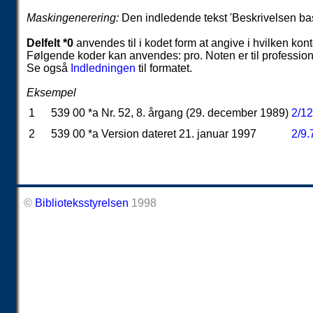
Maskingenerering:
Den indledende tekst 'Beskrivelsen bas
Delfelt *0
anvendes til i kodet form at angive i hvilken kont
Følgende koder kan anvendes: pro. Noten er til profession
Se også
Indledningen
til formatet.
Eksempel
1
539 00 *a Nr. 52, 8. årgang (29. december 1989)
2/1
2
539 00 *a Version dateret 21. januar 1997
2/9
©
Biblioteksstyrelsen
1998