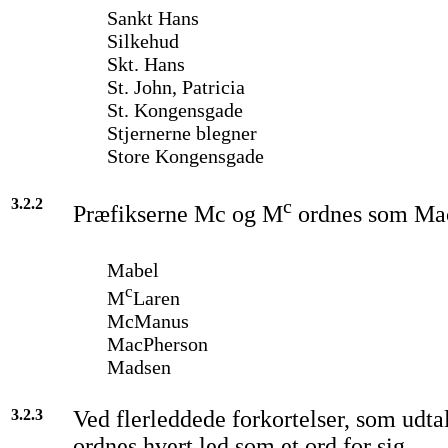
Sankt Hans
Silkehud
Skt. Hans
St. John, Patricia
St. Kongensgade
Stjernerne blegner
Store Kongensgade
3.2.2
c
Præfikserne Mc og M
ordnes som Ma
Mabel
c
M
Laren
McManus
MacPherson
Madsen
3.2.3
Ved flerleddede forkortelser, som udtal
ordnes hvert led som et ord for sig.