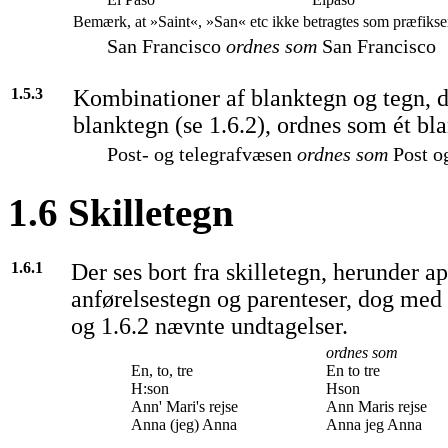
Bemærk, at »Saint«, »San« etc ikke betragtes som præfikse
San Francisco
ordnes som
San Francisco
1.5.3
Kombinationer af blanktegn og tegn, 
blanktegn (se 1.6.2), ordnes som ét bl
Post- og telegrafvæsen
ordnes som
Post o
1.6 Skilletegn
1.6.1
Der ses bort fra skilletegn, herunder ap
anførelsestegn og parenteser, dog med d
og 1.6.2 nævnte undtagelser.
ordnes som
En, to, tre
En to tre
H:son
Hson
Ann' Mari's rejse
Ann Maris rejse
Anna (jeg) Anna
Anna jeg Anna