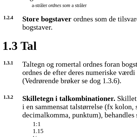
a
-stråler
ordnes som
a stråler
1.2.4
Store bogstaver
ordnes som de tilsva
bogstaver.
1.3 Tal
1.3.1
Taltegn og romertal ordnes foran bogs
ordnes de efter deres numeriske værdi 
(Vedrørende brøker se dog 1.3.6).
1.3.2
Skilletegn i talkombinationer.
Skille
i en sammensat talstørrelse (fx kolon, s
decimalkomma, punktum), behandles 
1:1
1.15