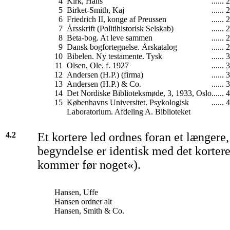
4
Kirk, Hans
...... 
5
Birket-Smith, Kaj
...... 
6
Friedrich II, konge af Preussen
...... 
7
Årsskrift (Politihistorisk Selskab)
...... 
8
Beta-bog. At leve sammen
...... 
9
Dansk bogfortegnelse. Årskatalog
...... 
10
Bibelen. Ny testamente. Tysk
...... 
11
Olsen, Ole, f. 1927
...... 
12
Andersen (H.P.) (firma)
...... 
13
Andersen (H.P.) & Co.
...... 
14
Det Nordiske Biblioteksmøde, 3, 1933, Oslo
...... 
15
Københavns Universitet. Psykologisk
...... 
Laboratorium. Afdeling A. Biblioteket
4.2
Et kortere led ordnes foran et længere,
begyndelse er identisk med det kortere
kommer før noget«).
Hansen, Uffe
Hansen ordner alt
Hansen, Smith & Co.