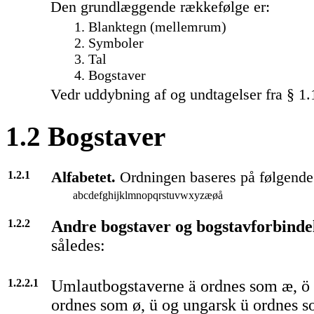
Den grundlæggende rækkefølge er:
1. Blanktegn (mellemrum)
2. Symboler
3. Tal
4. Bogstaver
Vedr uddybning af og undtagelser fra § 1.1
1.2 Bogstaver
1.2.1
Alfabetet.
Ordningen baseres på følgende 
abcdefghijklmnopqrstuvwxyzæøå
1.2.2
Andre bogstaver og bogstavforbinde
således:
1.2.2.1
Umlautbogstaverne ä ordnes som æ, ö 
ordnes som ø, ü og ungarsk ü ordnes s