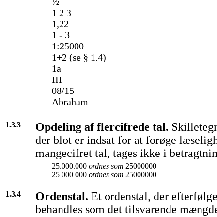
½
1 2 3
1,22
1 - 3
1:25000
1+2 (se § 1.4)
1a
III
08/15
Abraham
1.3.3
Opdeling af flercifrede tal.
Skilleteg
der blot er indsat for at forøge læselig
mangecifret tal, tages ikke i betragtni
25.000.000
ordnes som
25000000
25 000 000
ordnes som
25000000
1.3.4
Ordenstal.
Et ordenstal, der efterfølg
behandles som det tilsvarende mængde