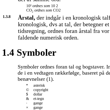
10²
ordnes som
10 2
CO
ordnes som
CO2
2
1.3.8
Årstal,
der indgår i en kronologisk tal
kronologisk, dvs at tal, der betegner et
tidsregning, ordnes foran årstal fra vor
faldende numerisk orden.
1.4 Symboler
Symboler ordnes foran tal og bogstaver. 
de i en vedtagen rækkefølge, baseret på d
benævnelser (1).
*
asterisk
©
copyright
$
dollar
&
et-tegn
·
gange
×
gange