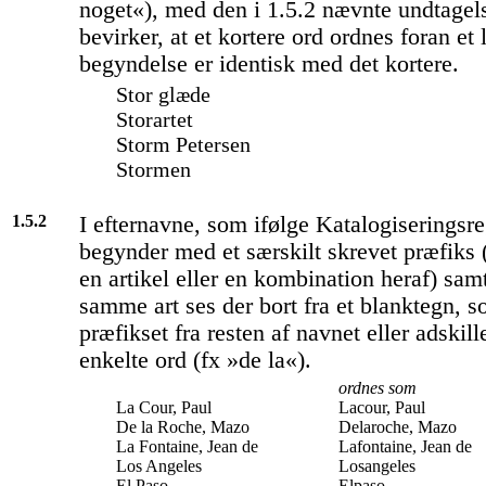
noget«), med den i 1.5.2 nævnte undtagel
bevirker, at et kortere ord ordnes foran et
begyndelse er identisk med det kortere.
Stor glæde
Storartet
Storm Petersen
Stormen
1.5.2
I efternavne, som ifølge Katalogiseringsre
begynder med et særskilt skrevet præfiks 
en artikel eller en kombination heraf) sam
samme art ses der bort fra et blanktegn, s
præfikset fra resten af navnet eller adskill
enkelte ord (fx »de la«).
ordnes som
La Cour, Paul
Lacour, Paul
De la Roche, Mazo
Delaroche, Mazo
La Fontaine, Jean de
Lafontaine, Jean de
Los Angeles
Losangeles
El Paso
Elpaso