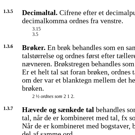
1.3.5
Decimaltal.
Cifrene efter et decimalp
decimalkomma ordnes fra venstre.
3.15
3.5
1.3.6
Brøker.
En brøk behandles som en s
talstørrelse og ordnes først efter tælle
nævneren. Brøkstregen behandles som 
Er et helt tal sat foran brøken, ordnes 
om der var et blanktegn mellem det he
brøken.
2 ½
ordnes som
2 1 2.
1.3.7
Hævede og sænkede tal
behandles so
tal, når de er kombineret med tal, fx 
Når de er kombineret med bogstaver, 
del af samme ord.