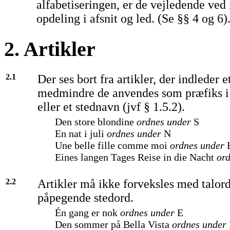
alfabetiseringen, er de vejledende ved 
opdeling i afsnit og led. (Se §§ 4 og 6)
2. Artikler
2.1
Der ses bort fra artikler, der indleder 
medmindre de anvendes som præfiks i 
eller et stednavn (jvf § 1.5.2).
Den store blondine
ordnes under
S
En nat i juli
ordnes under
N
Une belle fille comme moi
ordnes under
Eines langen Tages Reise in die Nacht
or
2.2
Artikler må ikke forveksles med talord
påpegende stedord.
Én gang er nok
ordnes under
E
Den sommer på Bella Vista
ordnes under