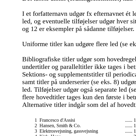
I et forfatternavn udgør fx efternavnet ét l
led, og eventuelle tilføjelser udgør hver si
og 12 er eksempler på sådanne tilføjelser.
Uniforme titler kan udgøre flere led (se ek
Bibliografiske titler udgør som hovedregel 
undertitler og paralleltitler ikke tages i be
Sektions- og supplementstitler til periodica
samt titler på underserier (se eks. 8) udgø
led. Tilføjelser udgør også separate led (se
flere hovedtitler tages kun den første i bet
Alternative titler indgår som del af hovedt
1
Francesco d'Assisi
...... 
2
Hansen, Smith & Co.
...... 
3
Elektrosvejsning, gassvejsning
...... 