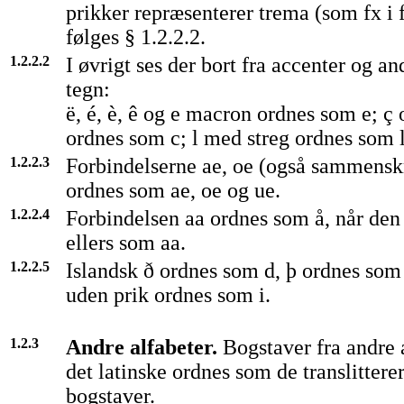
prikker repræsenterer trema (som fx i 
følges § 1.2.2.2.
1.2.2.2
I øvrigt ses der bort fra accenter og an
tegn:
ë, é, è, ê og e macron ordnes som e; ç
ordnes som c; l med streg ordnes som l
1.2.2.3
Forbindelserne ae, oe (også sammensk
ordnes som ae, oe og ue.
1.2.2.4
Forbindelsen aa ordnes som å, når den 
ellers som aa.
1.2.2.5
Islandsk ð ordnes som d, þ ordnes som 
uden prik ordnes som i.
1.2.3
Andre alfabeter.
Bogstaver fra andre 
det latinske ordnes som de translittere
bogstaver.