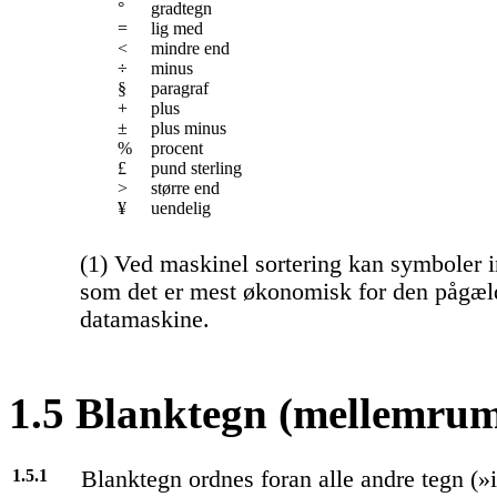
°
gradtegn
=
lig med
<
mindre end
÷
minus
§
paragraf
+
plus
±
plus minus
%
procent
£
pund sterling
>
større end
¥
uendelig
(1) Ved maskinel sortering kan symboler 
som det er mest økonomisk for den pågæ
datamaskine.
1.5 Blanktegn (mellemru
1.5.1
Blanktegn ordnes foran alle andre tegn (»